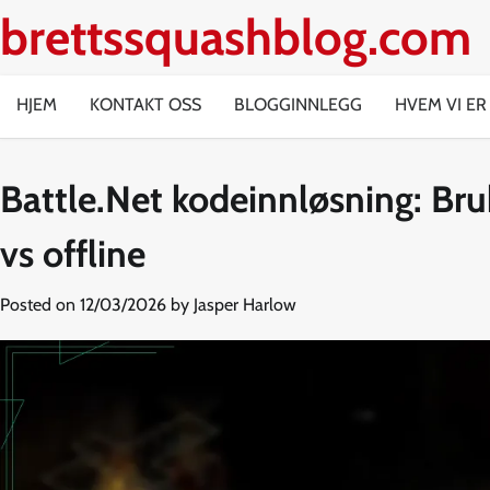
Skip
brettssquashblog.com
to
content
HJEM
KONTAKT OSS
BLOGGINNLEGG
HVEM VI ER
Battle.Net kodeinnløsning: Bru
vs offline
Posted on
12/03/2026
by
Jasper Harlow