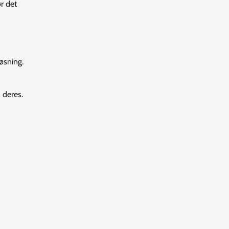
ør det
øsning.
n deres.