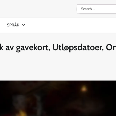
Search
for:
SPRÅK
k av gavekort, Utløpsdatoer, O