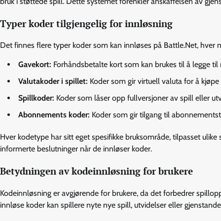
bruk i støttede spill. Dette systemet forenkler anskaffelsen av gje
Typer koder tilgjengelig for innløsning
Det finnes flere typer koder som kan innløses på Battle.Net, hver m
Gavekort:
Forhåndsbetalte kort som kan brukes til å legge til
Valutakoder i spillet:
Koder som gir virtuell valuta for å kjøpe 
Spillkoder:
Koder som låser opp fullversjoner av spill eller utv
Abonnements koder:
Koder som gir tilgang til abonnementst
Hver kodetype har sitt eget spesifikke bruksområde, tilpasset ulike
informerte beslutninger når de innløser koder.
Betydningen av kodeinnløsning for brukere
Kodeinnløsning er avgjørende for brukere, da det forbedrer spilloppl
innløse koder kan spillere nyte nye spill, utvidelser eller gjenstander 