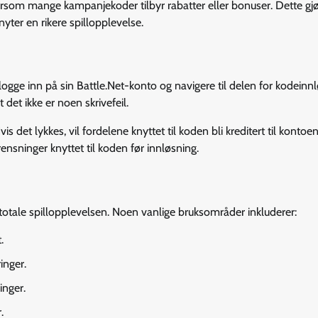
ettersom mange kampanjekoder tilbyr rabatter eller bonuser. Dette gj
yter en rikere spillopplevelse.
gge inn på sin Battle.Net-konto og navigere til delen for kodeinnl
det ikke er noen skrivefeil.
s det lykkes, vil fordelene knyttet til koden bli kreditert til kontoe
rensninger knyttet til koden før innløsning.
 totale spillopplevelsen. Noen vanlige bruksområder inkluderer:
.
inger.
inger.
.