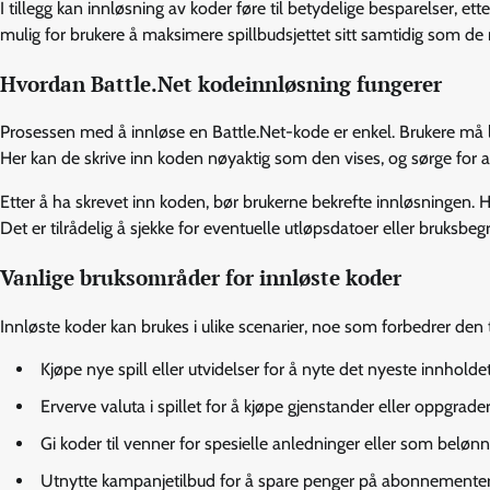
I tillegg kan innløsning av koder føre til betydelige besparelser, 
mulig for brukere å maksimere spillbudsjettet sitt samtidig som de n
Hvordan Battle.Net kodeinnløsning fungerer
Prosessen med å innløse en Battle.Net-kode er enkel. Brukere må lo
Her kan de skrive inn koden nøyaktig som den vises, og sørge for at 
Etter å ha skrevet inn koden, bør brukerne bekrefte innløsningen. Hvi
Det er tilrådelig å sjekke for eventuelle utløpsdatoer eller bruksbeg
Vanlige bruksområder for innløste koder
Innløste koder kan brukes i ulike scenarier, noe som forbedrer den
Kjøpe nye spill eller utvidelser for å nyte det nyeste innholdet
Erverve valuta i spillet for å kjøpe gjenstander eller oppgrader
Gi koder til venner for spesielle anledninger eller som belønn
Utnytte kampanjetilbud for å spare penger på abonnementer