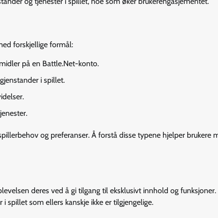
nstander og tjenester i spillet, noe som øker brukerengasjementet.
ed forskjellige formål:
 midler på en Battle.Net-konto.
gjenstander i spillet.
idelser.
jenester.
 spillerbehov og preferanser. Å forstå disse typene hjelper brukere 
evelsen deres ved å gi tilgang til eksklusivt innhold og funksjoner.
i spillet som ellers kanskje ikke er tilgjengelige.