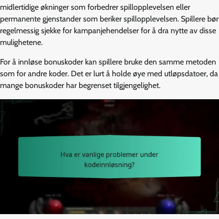
midlertidige økninger som forbedrer spillopplevelsen eller
permanente gjenstander som beriker spillopplevelsen. Spillere bør
regelmessig sjekke for kampanjehendelser for å dra nytte av disse
mulighetene.
For å innløse bonuskoder kan spillere bruke den samme metoden
som for andre koder. Det er lurt å holde øye med utløpsdatoer, da
mange bonuskoder har begrenset tilgjengelighet.