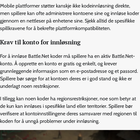
Mobile plattformer støtter kanskje ikke kodeinnløsning direkte,
men spillere kan ofte administrere kontoene sine og innløse koder
gjennom en nettleser på enhetene sine. Sjekk alltid de spesifikke
spillkravene for å bekrefte plattformkompatibiliteten.
Krav til konto for innløsning
For å innløse Battle.Net koder må spillere ha en aktiv Battle.Net-
konto. Å opprette en konto er gratis og enkelt, og krever
grunnleggende informasjon som en e-postadresse og et passord.
Spillere bør sørge for at kontoen deres er i god stand og ikke er
underlagt noen restriksjoner.
I tillegg kan noen koder ha regionsrestriksjoner, noe som betyr at
de kun kan innløses i spesifikke land eller territorier. Spillere bør
verifisere at kontoinnstillingene deres samsvarer med regionen til
koden for å unngå problemer under innløsning.