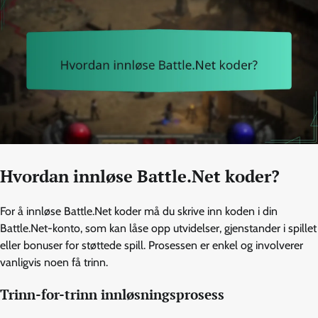
Hvordan innløse Battle.Net koder?
For å innløse Battle.Net koder må du skrive inn koden i din
Battle.Net-konto, som kan låse opp utvidelser, gjenstander i spillet
eller bonuser for støttede spill. Prosessen er enkel og involverer
vanligvis noen få trinn.
Trinn-for-trinn innløsningsprosess