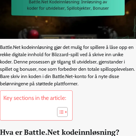
Battle.Net kodeinnløsning gjør det mulig for spillere å låse opp en
rekke digitale innhold for Blizzard-spill ved å skrive inn unike
koder. Denne prosessen gir tilgang til utvidelser, gjenstander i
spillet og bonuser, noe som forbedrer den totale spillopplevelsen.
Bare skriv inn koden i din Battle.Net-konto for å nyte disse
belønningene på støttede plattformer.
Key sections in the article:
Hva er Battle.Net kodeinnløsning?