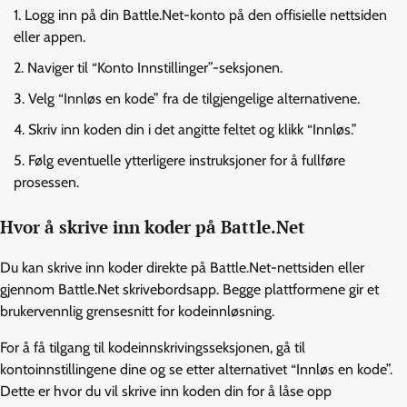
Logg inn på din Battle.Net-konto på den offisielle nettsiden
eller appen.
Naviger til “Konto Innstillinger”-seksjonen.
Velg “Innløs en kode” fra de tilgjengelige alternativene.
Skriv inn koden din i det angitte feltet og klikk “Innløs.”
Følg eventuelle ytterligere instruksjoner for å fullføre
prosessen.
Hvor å skrive inn koder på Battle.Net
Du kan skrive inn koder direkte på Battle.Net-nettsiden eller
gjennom Battle.Net skrivebordsapp. Begge plattformene gir et
brukervennlig grensesnitt for kodeinnløsning.
For å få tilgang til kodeinnskrivingsseksjonen, gå til
kontoinnstillingene dine og se etter alternativet “Innløs en kode”.
Dette er hvor du vil skrive inn koden din for å låse opp