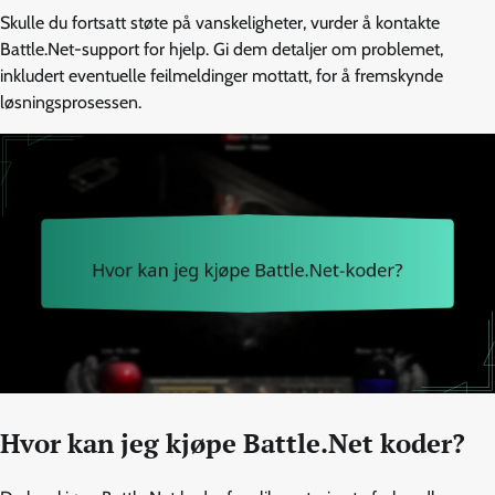
Skulle du fortsatt støte på vanskeligheter, vurder å kontakte
Battle.Net-support for hjelp. Gi dem detaljer om problemet,
inkludert eventuelle feilmeldinger mottatt, for å fremskynde
løsningsprosessen.
Hvor kan jeg kjøpe Battle.Net koder?