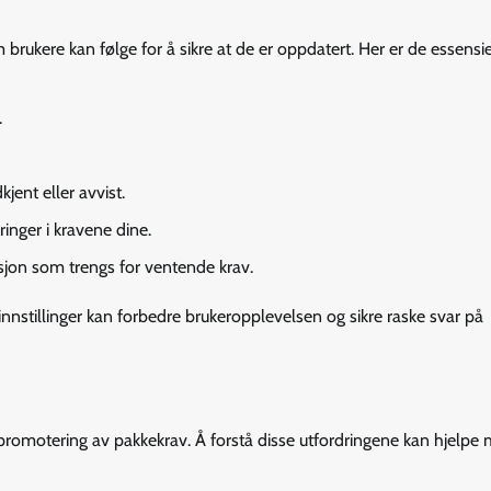
rukere kan følge for å sikre at de er oppdatert. Her er de essensie
.
jent eller avvist.
inger i kravene dine.
sjon som trengs for ventende krav.
innstillinger kan forbedre brukeropplevelsen og sikre raske svar på
promotering av pakkekrav. Å forstå disse utfordringene kan hjelpe