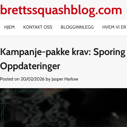
Skip
brettssquashblog.com
to
content
HJEM
KONTAKT OSS
BLOGGINNLEGG
HVEM VI ER
Kampanje-pakke krav: Sporing a
Oppdateringer
Posted on
20/02/2026
by
Jasper Harlow