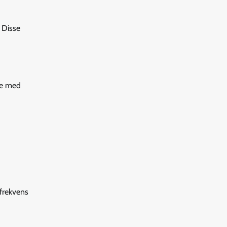
 Disse
fte med
sfrekvens