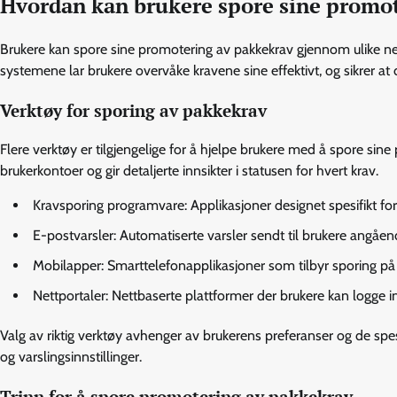
Hvordan kan brukere spore sine promo
Brukere kan spore sine promotering av pakkekrav gjennom ulike net
systemene lar brukere overvåke kravene sine effektivt, og sikrer at
Verktøy for sporing av pakkekrav
Flere verktøy er tilgjengelige for å hjelpe brukere med å spore sin
brukerkontoer og gir detaljerte innsikter i statusen for hvert krav.
Kravsporing programvare: Applikasjoner designet spesifikt fo
E-postvarsler: Automatiserte varsler sendt til brukere angåe
Mobilapper: Smarttelefonapplikasjoner som tilbyr sporing på 
Nettportaler: Nettbaserte plattformer der brukere kan logge in
Valg av riktig verktøy avhenger av brukerens preferanser og de sp
og varslingsinnstillinger.