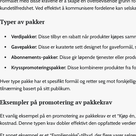
Formålet med disse kravene er å skape en overbevisende grunn for f
kundetilfredshet. Ved effektivt å kommunisere fordelene kan selska
Typer av pakker
Verdipakker:
Disse tilbyr en rabatt når produkter kjøpes sa
Gavepakker:
Disse er kuraterte sett designet for gaveformål,
Abonnements-pakker:
Disse gir løpende tjenester eller pro
Krysspromoteringspakker:
Disse kombinerer produkter fra for
Hver type pakke har et spesifikt formål og retter seg mot forskjellig
tilnærming basert på sitt publikum.
Eksempler på promotering av pakkekrav
Et vanlig eksempel på en promotering av pakkekrav er et “Kjøp én, f
kostnad. Denne typen krav dobler effektivt den oppfattede verdien
Et annet eksempel er et “Familiepakke”-tilbud, der flere varer sel