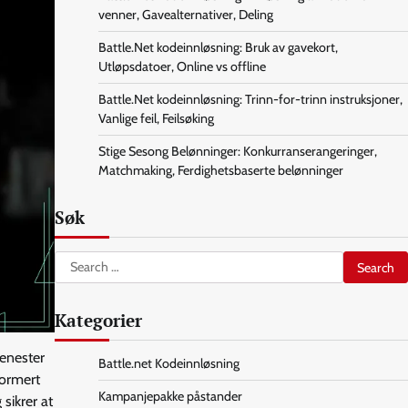
venner, Gavealternativer, Deling
Battle.Net kodeinnløsning: Bruk av gavekort,
Utløpsdatoer, Online vs offline
Battle.Net kodeinnløsning: Trinn-for-trinn instruksjoner,
Vanlige feil, Feilsøking
Stige Sesong Belønninger: Konkurranserangeringer,
Matchmaking, Ferdighetsbaserte belønninger
Søk
Search
for:
Kategorier
jenester
Battle.net Kodeinnløsning
formert
Kampanjepakke påstander
sikrer at