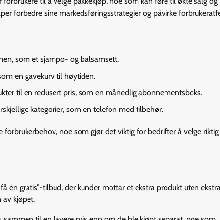
orbrukere til å velge pakkekjøp, noe som kan føre til økte salg og
per forbedre sine markedsføringsstrategier og påvirke forbrukeratfe
mmen, som et sjampo- og balsamsett.
 som en gavekurv til høytiden.
dukter til en redusert pris, som en månedlig abonnementsboks.
skjellige kategorier, som en telefon med tilbehør.
e forbrukerbehov, noe som gjør det viktig for bedrifter å velge riktig
å én gratis”-tilbud, der kunder mottar et ekstra produkt uten ekstr
 av kjøpet.
ges sammen til en lavere pris enn om de ble kjøpt separat, noe som