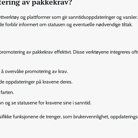
tering av pakkekrav?
tverktøy og plattformer som gir sanntidsoppdateringer og varsler.
 de forblir informert om statusen og eventuelle nødvendige tiltak.
e promotering av pakkekrav effektivt. Disse verktøyene integreres o
r å overvåke promotering av krav.
nde oppdateringer på kravene deres.
farten.
n og se statusene for kravene sine i sanntid.
esifikke funksjonene de trenger, som brukervennlighet, oppdatering