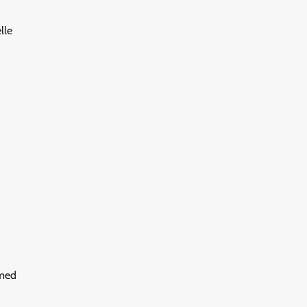
lle
 med