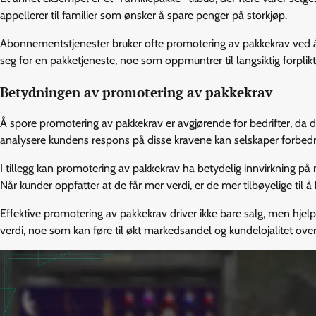
appellerer til familier som ønsker å spare penger på storkjøp.
Abonnementstjenester bruker ofte promotering av pakkekrav ved å 
seg for en pakketjeneste, noe som oppmuntrer til langsiktig forplik
Betydningen av promotering av pakkekrav
Å spore promotering av pakkekrav er avgjørende for bedrifter, da de
analysere kundens respons på disse kravene kan selskaper forbedre 
I tillegg kan promotering av pakkekrav ha betydelig innvirkning på
Når kunder oppfatter at de får mer verdi, er de mer tilbøyelige til 
Effektive promotering av pakkekrav driver ikke bare salg, men 
verdi, noe som kan føre til økt markedsandel og kundelojalitet over 