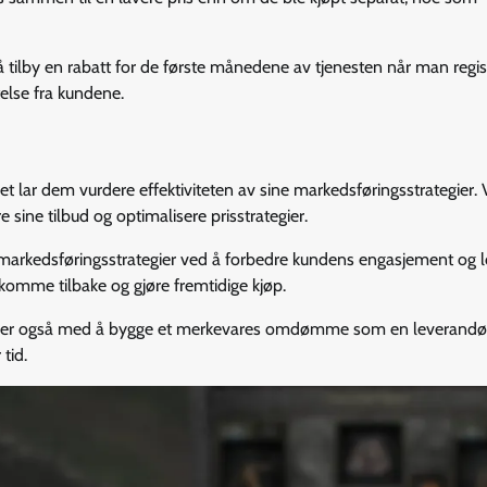
tilby en rabatt for de første månedene av tjenesten når man regis
telse fra kundene.
t lar dem vurdere effektiviteten av sine markedsføringsstrategier. 
sine tilbud og optimalisere prisstrategier.
 markedsføringsstrategier ved å forbedre kundens engasjement og loj
å komme tilbake og gjøre fremtidige kjøp.
hjelper også med å bygge et merkevares omdømme som en leverandø
tid.