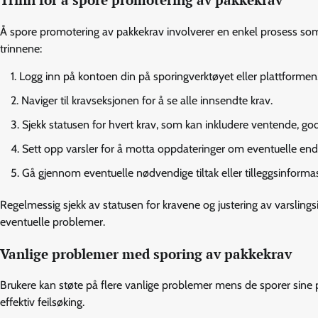
Trinn for å spore promotering av pakkekrav
Å spore promotering av pakkekrav involverer en enkel prosess som b
trinnene:
Logg inn på kontoen din på sporingverktøyet eller plattformen
Naviger til kravseksjonen for å se alle innsendte krav.
Sjekk statusen for hvert krav, som kan inkludere ventende, godk
Sett opp varsler for å motta oppdateringer om eventuelle endr
Gå gjennom eventuelle nødvendige tiltak eller tilleggsinforma
Regelmessig sjekk av statusen for kravene og justering av varslings
eventuelle problemer.
Vanlige problemer med sporing av pakkekrav
Brukere kan støte på flere vanlige problemer mens de sporer sine 
effektiv feilsøking.