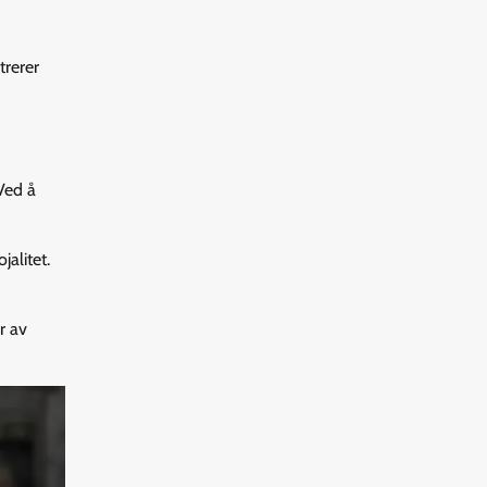
trerer
Ved å
alitet.
r av