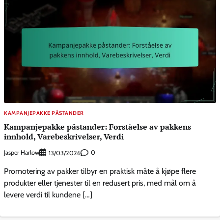
KAMPANJEPAKKE PÅSTANDER
Kampanjepakke påstander: Forståelse av pakkens
innhold, Varebeskrivelser, Verdi
Jasper Harlow
0
13/03/2026
Promotering av pakker tilbyr en praktisk måte å kjøpe flere
produkter eller tjenester til en redusert pris, med mål om å
levere verdi til kundene […]