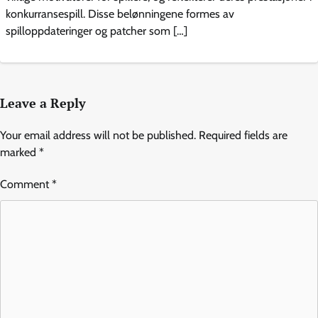
konkurransespill. Disse belønningene formes av
spilloppdateringer og patcher som […]
Leave a Reply
Your email address will not be published.
Required fields are
marked
*
Comment
*