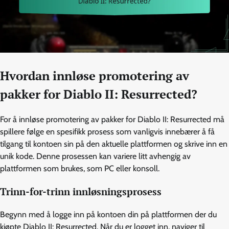
Hvordan innløse promotering av
pakker for Diablo II: Resurrected?
For å innløse promotering av pakker for Diablo II: Resurrected må
spillere følge en spesifikk prosess som vanligvis innebærer å få
tilgang til kontoen sin på den aktuelle plattformen og skrive inn en
unik kode. Denne prosessen kan variere litt avhengig av
plattformen som brukes, som PC eller konsoll.
Trinn-for-trinn innløsningsprosess
Begynn med å logge inn på kontoen din på plattformen der du
kjøpte Diablo II: Resurrected. Når du er logget inn, naviger til