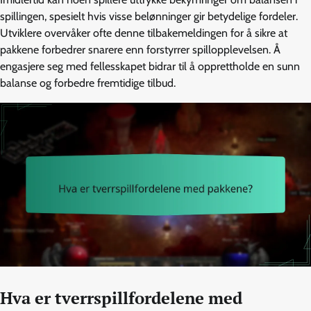
spillingen, spesielt hvis visse belønninger gir betydelige fordeler.
Utviklere overvåker ofte denne tilbakemeldingen for å sikre at
pakkene forbedrer snarere enn forstyrrer spillopplevelsen. Å
engasjere seg med fellesskapet bidrar til å opprettholde en sunn
balanse og forbedre fremtidige tilbud.
Hva er tverrspillfordelene med