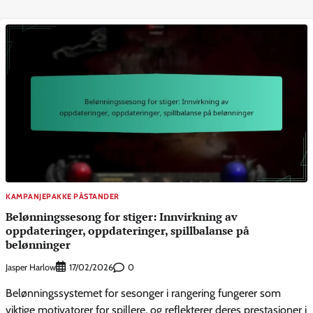
KAMPANJEPAKKE PÅSTANDER
Belønningssesong for stiger: Innvirkning av
oppdateringer, oppdateringer, spillbalanse på
belønninger
Jasper Harlow
0
17/02/2026
Belønningssystemet for sesonger i rangering fungerer som
viktige motivatorer for spillere, og reflekterer deres prestasjoner i