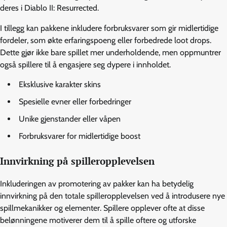
deres i Diablo II: Resurrected.
I tillegg kan pakkene inkludere forbruksvarer som gir midlertidige
fordeler, som økte erfaringspoeng eller forbedrede loot drops.
Dette gjør ikke bare spillet mer underholdende, men oppmuntrer
også spillere til å engasjere seg dypere i innholdet.
Eksklusive karakter skins
Spesielle evner eller forbedringer
Unike gjenstander eller våpen
Forbruksvarer for midlertidige boost
Innvirkning på spilleropplevelsen
Inkluderingen av promotering av pakker kan ha betydelig
innvirkning på den totale spilleropplevelsen ved å introdusere nye
spillmekanikker og elementer. Spillere opplever ofte at disse
belønningene motiverer dem til å spille oftere og utforske