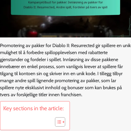
Promotering av pakker for Diablo II: Resurrected gir spillere en unik
mulighet til å forbedre spillopplevelsen med rabatterte
gjenstander og fordeler i spillet. Innløsning av disse pakkene
innebærer en enkel prosess, som vanligvis krever at spillere får
tilgang til kontoen sin og skriver inn en unik kode. I tillegg tilbyr
mange andre spill lignende promotering av pakker, som lar
spillere nyte eksklusivt innhold og bonuser som kan brukes på
tvers av forskjellige titler innen franchisen.
Key sections in the article: