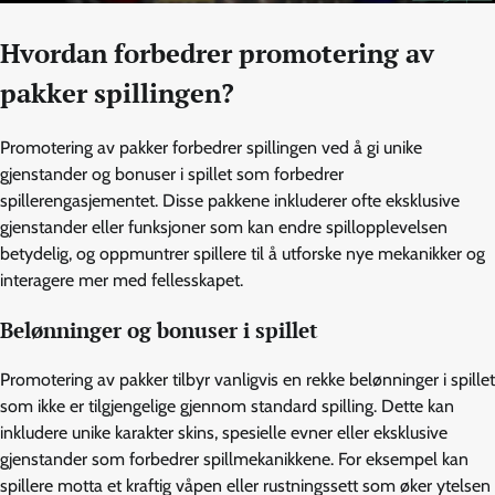
Hvordan forbedrer promotering av
pakker spillingen?
Promotering av pakker forbedrer spillingen ved å gi unike
gjenstander og bonuser i spillet som forbedrer
spillerengasjementet. Disse pakkene inkluderer ofte eksklusive
gjenstander eller funksjoner som kan endre spillopplevelsen
betydelig, og oppmuntrer spillere til å utforske nye mekanikker og
interagere mer med fellesskapet.
Belønninger og bonuser i spillet
Promotering av pakker tilbyr vanligvis en rekke belønninger i spillet
som ikke er tilgjengelige gjennom standard spilling. Dette kan
inkludere unike karakter skins, spesielle evner eller eksklusive
gjenstander som forbedrer spillmekanikkene. For eksempel kan
spillere motta et kraftig våpen eller rustningssett som øker ytelsen