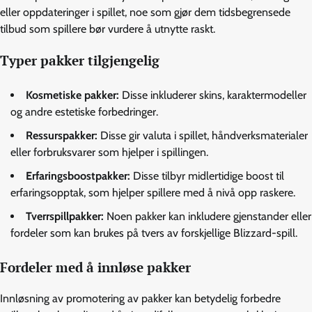
eller oppdateringer i spillet, noe som gjør dem tidsbegrensede
tilbud som spillere bør vurdere å utnytte raskt.
Typer pakker tilgjengelig
Kosmetiske pakker:
Disse inkluderer skins, karaktermodeller
og andre estetiske forbedringer.
Ressurspakker:
Disse gir valuta i spillet, håndverksmaterialer
eller forbruksvarer som hjelper i spillingen.
Erfaringsboostpakker:
Disse tilbyr midlertidige boost til
erfaringsopptak, som hjelper spillere med å nivå opp raskere.
Tverrspillpakker:
Noen pakker kan inkludere gjenstander eller
fordeler som kan brukes på tvers av forskjellige Blizzard-spill.
Fordeler med å innløse pakker
Innløsning av promotering av pakker kan betydelig forbedre