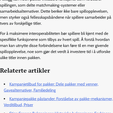
spillingen, som delte matchmaking-systemer eller
samarbeidsalternativer. Dette beriker ikke bare spillopplevelsen,
men styrker også fellesskapsbåndene når spillere samarbeider på
tvers av forskjellige titler.
For å maksimere interoperabiliteten bør spillere bli kjent med de
spesifikke funksjonene som tilbys av hvert spill. Å forstå hvordan
man kan utnytte disse forbindelsene kan føre til en mer givende
spillopplevelse, noe som gjør det verdt å investere tid i å utforske
ulike titler innen pakken.
Relaterte artikler
Kampanjetilbud for pakker: Dele pakker med venner,
Gavealternativer, Familiedeling
Kampanjepakke påstander: Forståelse av pakke-mekanismer,
Verditilbud, Priser