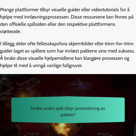
Mange plattformer tilbyr visuelle guider eller videotutorials for å
hjelpe med innløsningsprosessen. Disse ressursene kan finnes på
den offisielle spillsiden eller den respektive plattformens
støtteside.
I tillegg deler ofte fellesskapsfora skjermbilder eller trinn-for-trinn
guider laget av spillere som har innløst pakkene sine med suksess.
Å bruke disse visuelle hjelpemidlene kan klargjøre prosessen og
hjelpe til med å unngå vanlige fallgruver.