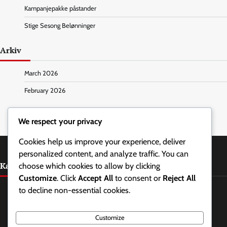
Kampanjepakke påstander
Stige Sesong Belønninger
Arkiv
March 2026
February 2026
We respect your privacy
Cookies help us improve your experience, deliver
personalized content, and analyze traffic. You can
Kategorier
choose which cookies to allow by clicking
Customize
. Click
Accept All
to consent or
Reject All
Battle.net Kodeinnløsning
to decline non-essential cookies.
Kampanjepakke påstander
Customize
Stige Sesong Belønninger