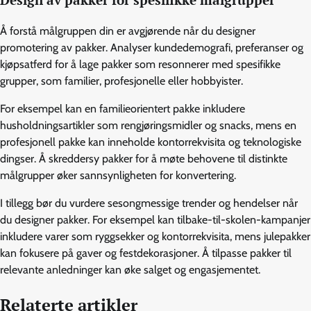
Design av pakker for spesifikke målgrupper
Å forstå målgruppen din er avgjørende når du designer
promotering av pakker. Analyser kundedemografi, preferanser og
kjøpsatferd for å lage pakker som resonnerer med spesifikke
grupper, som familier, profesjonelle eller hobbyister.
For eksempel kan en familieorientert pakke inkludere
husholdningsartikler som rengjøringsmidler og snacks, mens en
profesjonell pakke kan inneholde kontorrekvisita og teknologiske
dingser. Å skreddersy pakker for å møte behovene til distinkte
målgrupper øker sannsynligheten for konvertering.
I tillegg bør du vurdere sesongmessige trender og hendelser når
du designer pakker. For eksempel kan tilbake-til-skolen-kampanjer
inkludere varer som ryggsekker og kontorrekvisita, mens julepakker
kan fokusere på gaver og festdekorasjoner. Å tilpasse pakker til
relevante anledninger kan øke salget og engasjementet.
Relaterte artikler