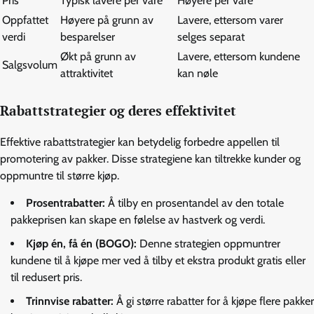
Pris
Typisk lavere per vare
Høyere per vare
Oppfattet
Høyere på grunn av
Lavere, ettersom varer
verdi
besparelser
selges separat
Økt på grunn av
Lavere, ettersom kundene
Salgsvolum
attraktivitet
kan nøle
Rabattstrategier og deres effektivitet
Effektive rabattstrategier kan betydelig forbedre appellen til
promotering av pakker. Disse strategiene kan tiltrekke kunder og
oppmuntre til større kjøp.
Prosentrabatter:
Å tilby en prosentandel av den totale
pakkeprisen kan skape en følelse av hastverk og verdi.
Kjøp én, få én (BOGO):
Denne strategien oppmuntrer
kundene til å kjøpe mer ved å tilby et ekstra produkt gratis eller
til redusert pris.
Trinnvise rabatter:
Å gi større rabatter for å kjøpe flere pakker