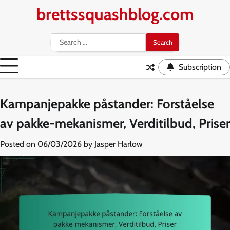
Skip
brettssquashblog.com
to
content
Search
for:
Subscription
Kampanjepakke påstander: Forståelse
av pakke-mekanismer, Verditilbud, Priser
Posted on
06/03/2026
by
Jasper Harlow